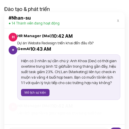
Đào tạo & phát triển
#Nhan-su
ｘ
● 14 Thành viên đang hoạt động
10:42 AM
HR Manager (Mai)
H
Dự án Website Redesign triển khai đến đâu rồi?
10:43 AM
GemAI
✦
Hiện có 3 nhân sự cần chú ý: Anh Khoa (Dev) có thời gian
overtime trung bình 12 giờ/tuần trong tháng gần đây, hiệu
suất task giảm 23%. Chị Lan (Marketing) liên tục check-in
muộn và vắng 4 buổi họp team. Bạn có muốn tôi lên lịch
1:1 với quản lý trực tiếp cho các trường hợp này không?
Mở lịch sự kiện
10:42 AM
HR Manager (Mai)
H
Lên lịch giúp tôi và gợi ý agenda cho từng buổi họp.