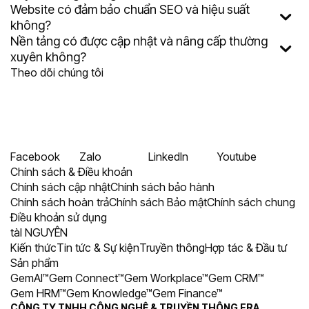
Website có đảm bảo chuẩn SEO và hiệu suất
không?
Nền tảng có được cập nhật và nâng cấp thường
xuyên không?
Theo dõi chúng tôi
Facebook
Zalo
LinkedIn
Youtube
Chính sách & Điều khoản
Chính sách cập nhật
Chính sách bảo hành
Chính sách hoàn trả
Chính sách Bảo mật
Chính sách chung
Điều khoản sử dụng
tàI NGUYÊN
Kiến thức
Tin tức & Sự kiện
Truyền thông
Hợp tác & Đầu tư
Sản phẩm
GemAI™
Gem Connect™
Gem Workplace™
Gem CRM™
Gem HRM™
Gem Knowledge™
Gem Finance™
CÔNG TY TNHH CÔNG NGHỆ & TRUYỀN THÔNG ERA