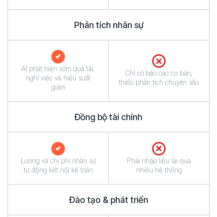
Phân tích nhân sự
AI phát hiện sớm quá tải,
Chỉ có báo cáo cơ bản,
nghỉ việc và hiệu suất
thiếu phân tích chuyên sâu
giảm
Đồng bộ tài chính
Lương và chi phí nhân sự
Phải nhập liệu lại qua
tự động kết nối kế toán
nhiều hệ thống
Đào tạo & phát triển