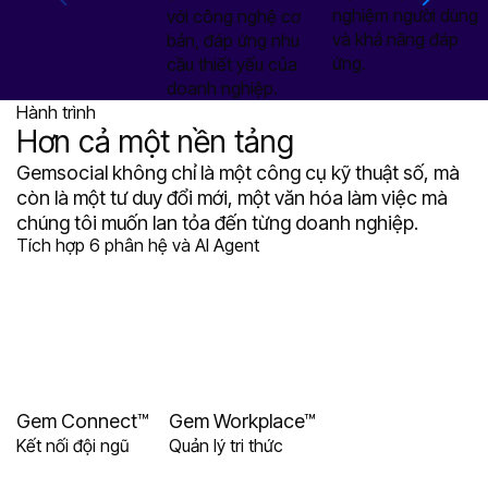
nghiệm người dùng
với công nghệ cơ
và khả năng đáp
bản, đáp ứng nhu
ứng.
cầu thiết yếu của
doanh nghiệp.
Hành trình
Hơn cả một nền tảng
Gemsocial không chỉ là một công cụ kỹ thuật số, mà
còn là một tư duy đổi mới, một văn hóa làm việc mà
chúng tôi muốn lan tỏa đến từng doanh nghiệp.
Tích hợp 6 phân hệ và AI Agent
Gem Connect™
Gem Workplace™
Kết nối đội ngũ
Quản lý tri thức