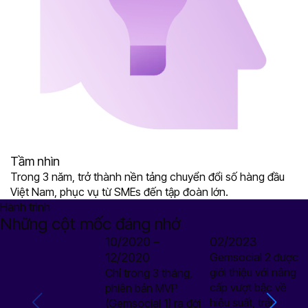
Tầm nhìn
Trong 3 năm, trở thành nền tảng chuyển đổi số hàng đầu
Việt Nam, phục vụ từ SMEs đến tập đoàn lớn.
Hành trình
Những cột mốc đáng nhớ
10/2020 –
02/2023
12/2020
Gemsocial 2 được
giới thiệu với nâng
Chỉ trong 3 tháng,
cấp vượt bậc về
phiên bản MVP
hiệu suất, trải
(Gemsocial 1) ra đời