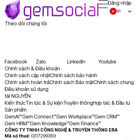
Đăng nhập
VI
Theo dõi chúng tôi
Facebook
Zalo
LinkedIn
Youtube
Chính sách & Điều khoản
Chính sách cập nhật
Chính sách bảo hành
Chính sách hoàn trả
Chính sách Bảo mật
Chính sách chung
Điều khoản sử dụng
tàI NGUYÊN
Kiến thức
Tin tức & Sự kiện
Truyền thông
Hợp tác & Đầu tư
Sản phẩm
GemAI™
Gem Connect™
Gem Workplace™
Gem CRM™
Gem HRM™
Gem Knowledge™
Gem Finance™
CÔNG TY TNHH CÔNG NGHỆ & TRUYỀN THÔNG ERA
Mã số thuế:
0317299389