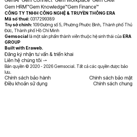
GemAI™
Gem Connect™
Gem Workplace™
Gem CRM™
Gem HRM™
Gem Knowledge™
Gem Finance™
CÔNG TY TNHH CÔNG NGHỆ & TRUYỀN THÔNG ERA
Mã số thuế:
0317299389
Trụ sở chính:
109 Đường số 5, Phường Phước Bình, Thành phố Thủ
Đức, Thành phố Hồ Chí Minh
Gemsocial
là một sản phẩm thành viên thuộc hệ sinh thái của
ERA
GROUP
Built with
Eraweb
.
Đăng ký nhận tư vấn & triển khai
Liên hệ chúng tôi ⇀⁠⁠⁠⁠⁠⁠
Bản quyền © 2020 - 2026 Gemsocial. Tất cả các quyền được bảo
lưu.
Chính sách bảo hành
Chính sách bảo mật
Điều khoản sử dụng
Chính sách chung